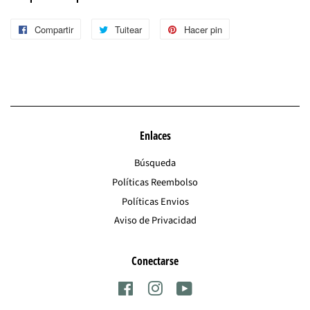
Compartir
Compartir
Tuitear
Tuitear
Hacer pin
Pinear
en
en
en
Facebook
Twitter
Pinterest
Enlaces
Búsqueda
Políticas Reembolso
Políticas Envios
Aviso de Privacidad
Conectarse
Facebook
Instagram
YouTube