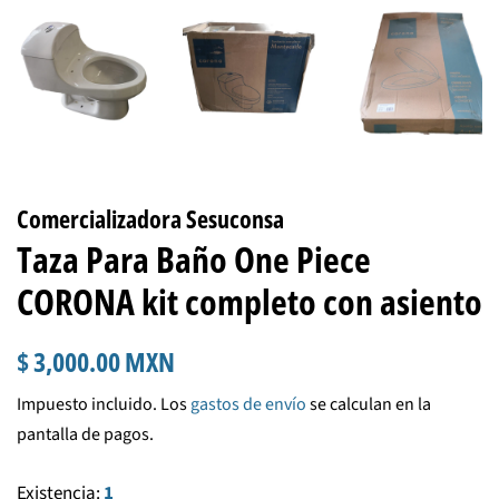
Comercializadora Sesuconsa
Taza Para Baño One Piece
CORONA kit completo con asiento
Precio
Precio
$ 3,000.00 MXN
habitual
de
Impuesto incluido. Los
gastos de envío
se calculan en la
venta
pantalla de pagos.
Existencia:
1