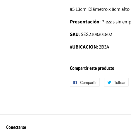
#5 13cm Diámetro x 8cm alto
Presentación
: Piezas sin em
SKU
: SES2108301802
#
UBICACION
: 2B3A
Compartir este producto
Compartir
Compartir
Tuitear
T
en
e
Facebook
T
Conectarse