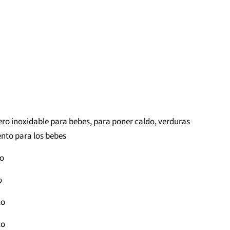
ero inoxidable para bebes, para poner caldo, verduras
ento para los bebes
to
o
to
to