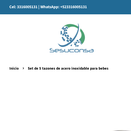
Cel: 3316005131
| WhatsApp: +523316005131
›
Inicio
Set de 5 tazones de acero inoxidable para bebes