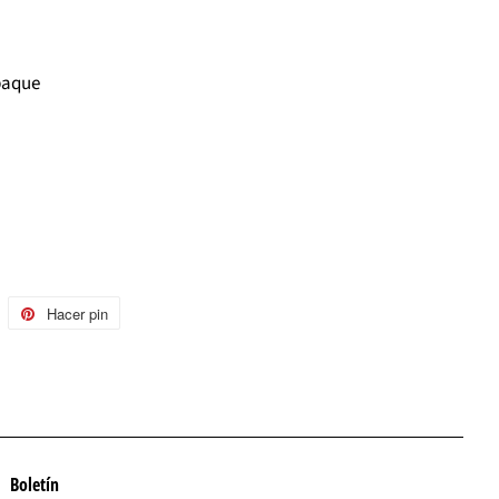
paque
uitear
Hacer pin
Pinear
n
en
witter
Pinterest
Boletín