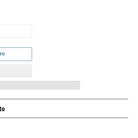
ITO
to