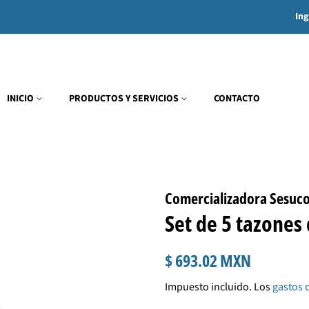
Ing
INICIO
PRODUCTOS Y SERVICIOS
CONTACTO
Comercializadora Sesuc
Set de 5 tazones
Precio
Precio
$ 693.02 MXN
habitual
de
Impuesto incluido. Los
gastos 
venta