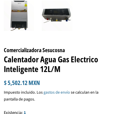
Comercializadora Sesucosna
Calentador Agua Gas Electrico
Inteligente 12L/M
Precio
Precio
$ 5,502.12 MXN
habitual
de
Impuesto incluido. Los
gastos de envío
se calculan en la
venta
pantalla de pagos.
Existencia:
1