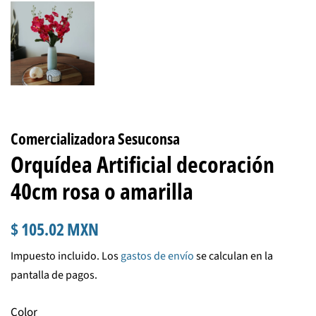
Comercializadora Sesuconsa
Orquídea Artificial decoración
40cm rosa o amarilla
Precio
Precio
$ 105.02 MXN
habitual
de
Impuesto incluido. Los
gastos de envío
se calculan en la
venta
pantalla de pagos.
Color