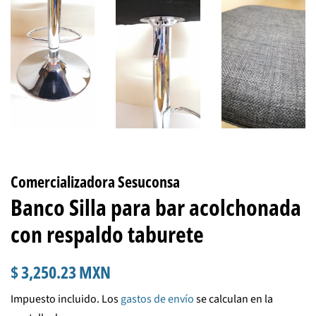
Comercializadora Sesuconsa
Banco Silla para bar acolchonada
con respaldo taburete
Precio
Precio
$ 3,250.23 MXN
habitual
de
Impuesto incluido. Los
gastos de envío
se calculan en la
venta