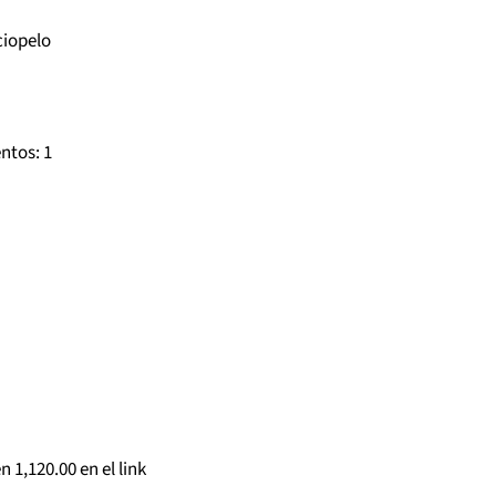
ciopelo
entos
: 1
n 1,120.00 en el link