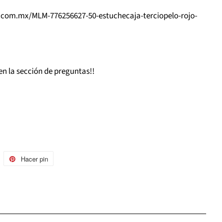
e.com.mx/MLM-776256627-50-estuchecaja-terciopelo-rojo-
en la sección de preguntas!!
uitear
Hacer pin
Pinear
n
en
witter
Pinterest