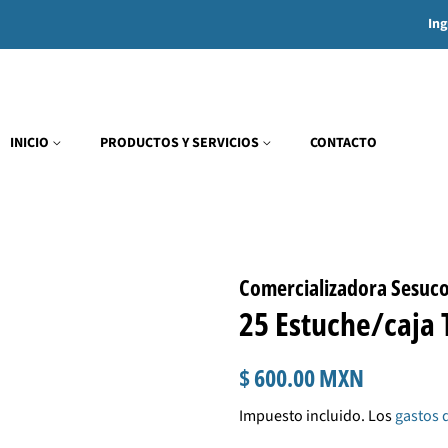
Ing
INICIO
PRODUCTOS Y SERVICIOS
CONTACTO
Comercializadora Sesuc
25 Estuche/caja 
Precio
Precio
$ 600.00 MXN
habitual
de
Impuesto incluido. Los
gastos 
venta