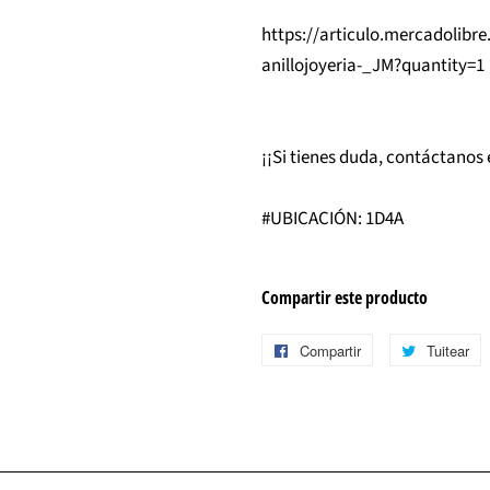
https://articulo.mercadolibr
anillojoyeria-_JM?quantity=1
¡¡Si tienes duda, contáctanos 
#UBICACIÓN: 1D4A
Compartir este producto
Compartir
Compartir
Tuitear
T
en
e
Facebook
T