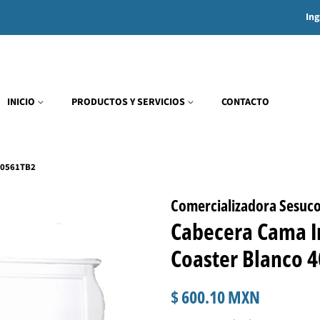
Ing
INICIO
PRODUCTOS Y SERVICIOS
CONTACTO
400561TB2
Comercializadora Sesuc
Cabecera Cama I
Coaster Blanco 
Precio
Precio
$ 600.10 MXN
habitual
de