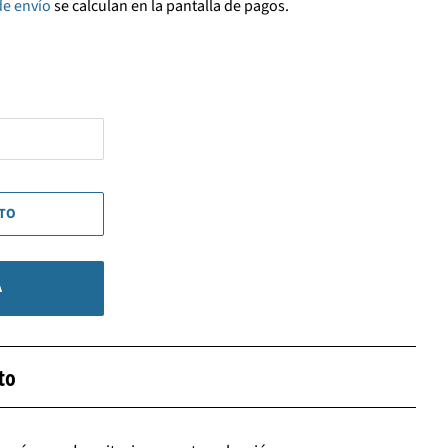
de envío
se calculan en la pantalla de pagos.
ITO
A
to