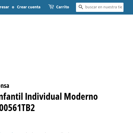
resar
o
Crear cuenta
Carrito
BUSCAR
onsa
nfantil Individual Moderno
400561TB2