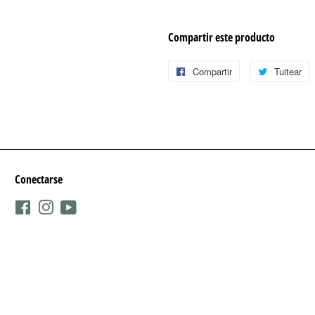
Compartir este producto
Compartir
Compartir
Tuitear
T
en
e
Facebook
T
Conectarse
Facebook
Instagram
YouTube