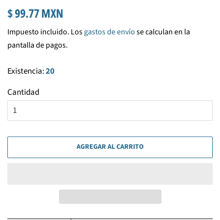
Precio
Precio
$ 99.77 MXN
habitual
de
Impuesto incluido. Los
gastos de envío
se calculan en la
venta
pantalla de pagos.
Existencia:
20
Cantidad
AGREGAR AL CARRITO