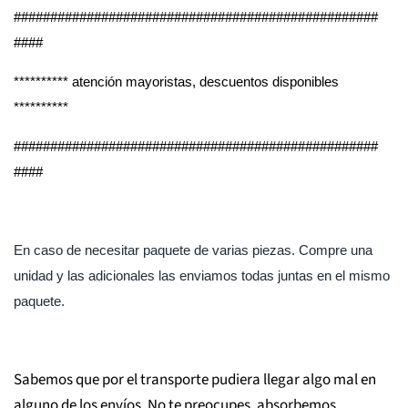
##################################################
####
********** atención mayoristas, descuentos disponibles
**********
##################################################
####
En caso de necesitar paquete de varias piezas. Compre una
unidad y las adicionales las enviamos todas juntas en el mismo
paquete.
Sabemos que por el transporte pudiera llegar algo mal en
alguno de los envíos. No te preocupes, absorbemos