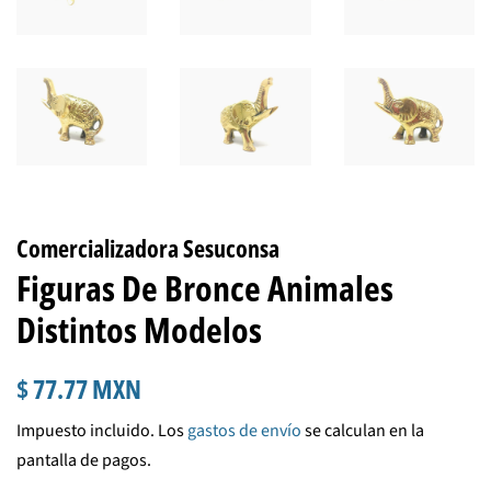
Comercializadora Sesuconsa
Figuras De Bronce Animales
Distintos Modelos
Precio
Precio
$ 77.77 MXN
habitual
de
Impuesto incluido. Los
gastos de envío
se calculan en la
venta
pantalla de pagos.