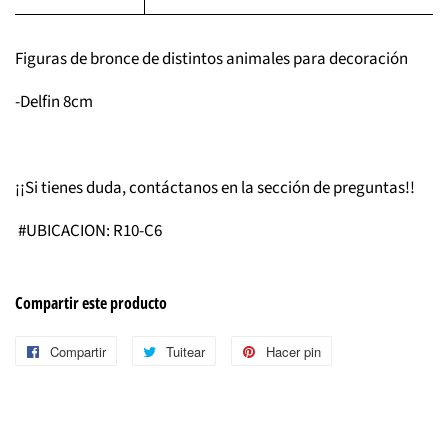
Figuras de bronce de distintos animales para decoración
-Delfin 8cm
¡¡Si tienes duda, contáctanos en la sección de preguntas!!
#UBICACION: R10-C6
Compartir este producto
Compartir
Compartir
Tuitear
Tuitear
Hacer pin
Pinear
en
en
en
Facebook
Twitter
Pinterest