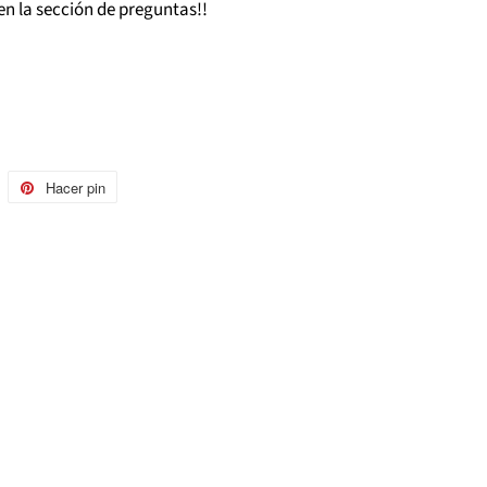
en la sección de preguntas!!
uitear
Hacer pin
Pinear
n
en
witter
Pinterest