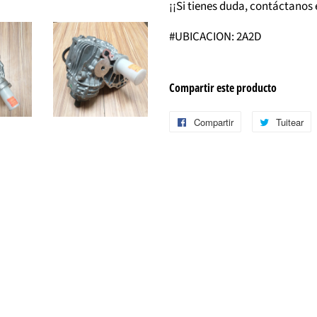
¡¡Si tienes duda, contáctanos 
#UBICACION: 2A2D
Compartir este producto
Compartir
Compartir
Tuitear
T
en
e
Facebook
T