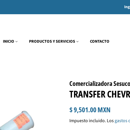
Ing
INICIO
PRODUCTOS Y SERVICIOS
CONTACTO
Comercializadora Sesuc
TRANSFER CHEVR
Precio
Precio
$ 9,501.00 MXN
habitual
de
Impuesto incluido. Los
gastos 
venta