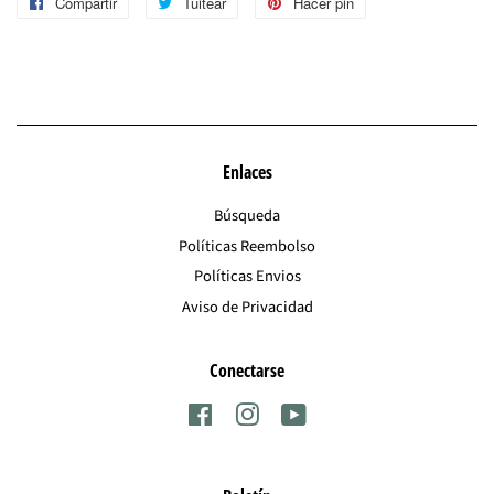
Compartir
Compartir
Tuitear
Tuitear
Hacer pin
Pinear
en
en
en
Facebook
Twitter
Pinterest
Enlaces
Búsqueda
Políticas Reembolso
Políticas Envios
Aviso de Privacidad
Conectarse
Facebook
Instagram
YouTube