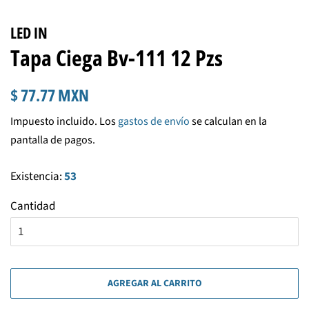
LED IN
Tapa Ciega Bv-111 12 Pzs
Precio
Precio
$ 77.77 MXN
habitual
de
Impuesto incluido. Los
gastos de envío
se calculan en la
venta
pantalla de pagos.
Existencia:
53
Cantidad
AGREGAR AL CARRITO