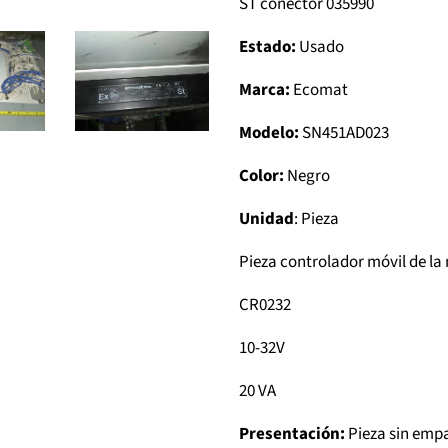
ST conector 035990
Estado:
Usado
Marca:
Ecomat
Modelo:
SN451AD023
Color:
Negro
Unidad
: Pieza
Pieza controlador móvil de l
CR0232
10-32V
20 VA
Presentación:
Pieza sin emp