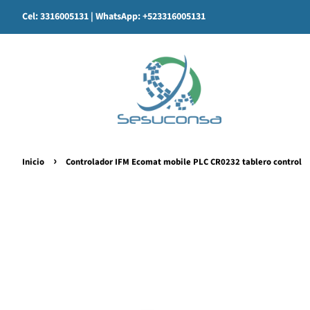
Cel: 3316005131
| WhatsApp: +523316005131
›
Inicio
Controlador IFM Ecomat mobile PLC CR0232 tablero control