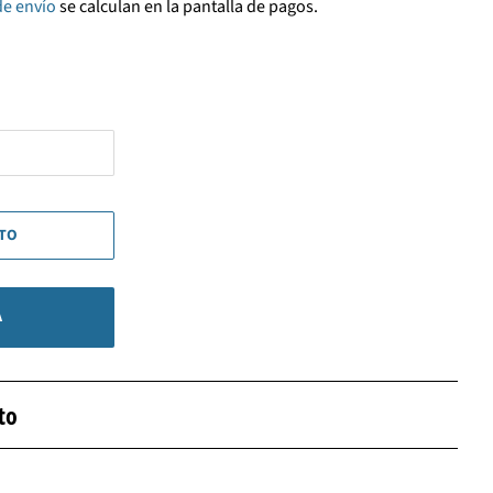
de envío
se calculan en la pantalla de pagos.
ITO
A
to