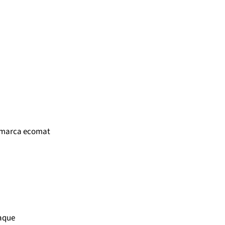
a marca ecomat
aque