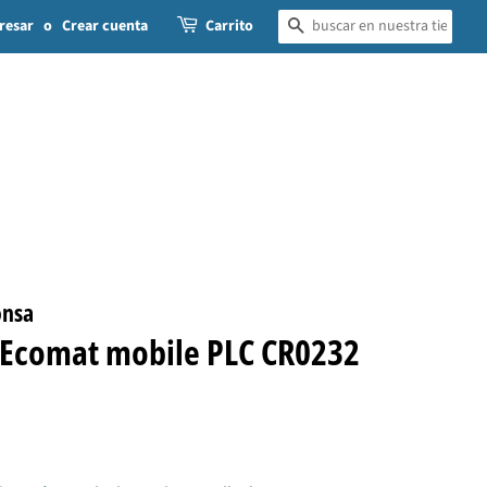
resar
o
Crear cuenta
Carrito
BUSCAR
onsa
 Ecomat mobile PLC CR0232