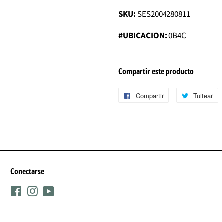
SKU:
SES2004280811
#UBICACION:
0B4C
Compartir este producto
Compartir
Compartir
Tuitear
T
en
e
Facebook
T
Conectarse
Facebook
Instagram
YouTube