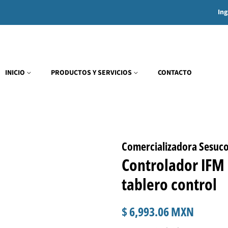
Ing
INICIO
PRODUCTOS Y SERVICIOS
CONTACTO
Comercializadora Sesuc
Controlador IFM
tablero control
Precio
Precio
$ 6,993.06 MXN
habitual
de