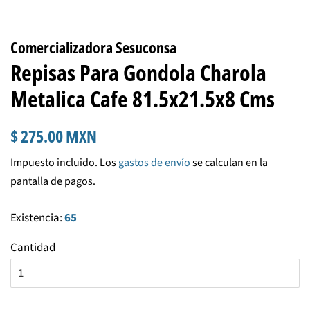
Comercializadora Sesuconsa
Repisas Para Gondola Charola
Metalica Cafe 81.5x21.5x8 Cms
Precio
Precio
$ 275.00 MXN
habitual
de
Impuesto incluido. Los
gastos de envío
se calculan en la
venta
pantalla de pagos.
Existencia:
65
Cantidad