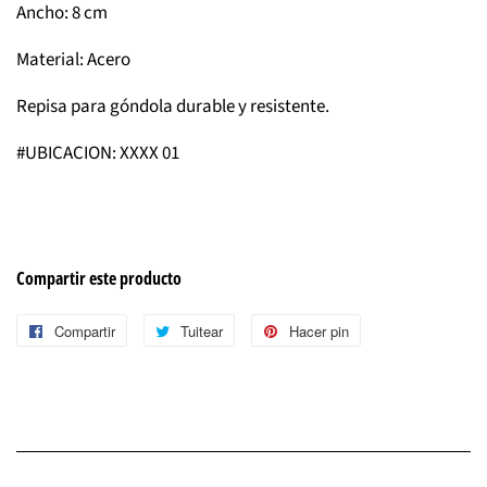
Ancho: 8 cm
Material: Acero
Repisa para góndola durable y resistente.
#UBICACION: XXXX 01
Compartir este producto
Compartir
Compartir
Tuitear
Tuitear
Hacer pin
Pinear
en
en
en
Facebook
Twitter
Pinterest