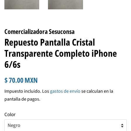
Comercializadora Sesuconsa
Repuesto Pantalla Cristal
Transparente Completo iPhone
6/6s
Precio
Precio
$ 70.00 MXN
habitual
de
Impuesto incluido. Los
gastos de envío
se calculan en la
venta
pantalla de pagos.
Color