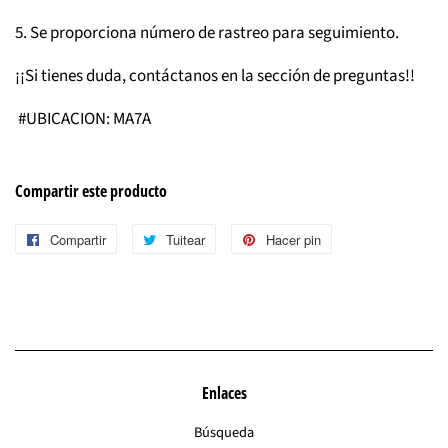
5. Se proporciona número de rastreo para seguimiento.
¡¡Si tienes duda, contáctanos en la sección de preguntas!!
#UBICACION: MA7A
Compartir este producto
Compartir
Compartir
Tuitear
Tuitear
Hacer pin
Pinear
en
en
en
Facebook
Twitter
Pinterest
Enlaces
Búsqueda