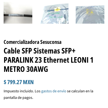
Comercializadora Sesuconsa
Cable SFP Sistemas SFP+
PARALINK 23 Ethernet LEONI 1
METRO 30AWG
Precio
Precio
$ 799.27 MXN
habitual
de
Impuesto incluido. Los
gastos de envío
se calculan en la
venta
pantalla de pagos.