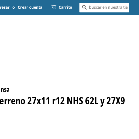
resar
o
Crear cuenta
Carrito
BUSCAR
onsa
terreno 27x11 r12 NHS 62L y 27X9