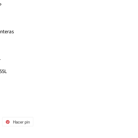
TP
lanteras
L
55L
uitear
Hacer pin
Pinear
n
en