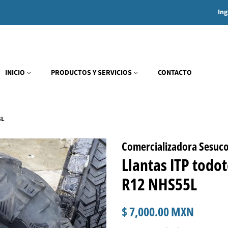
Ing
INICIO
PRODUCTOS Y SERVICIOS
CONTACTO
5L
Comercializadora Sesuc
Llantas ITP todo
R12 NHS55L
Precio
Precio
$ 7,000.00 MXN
habitual
de