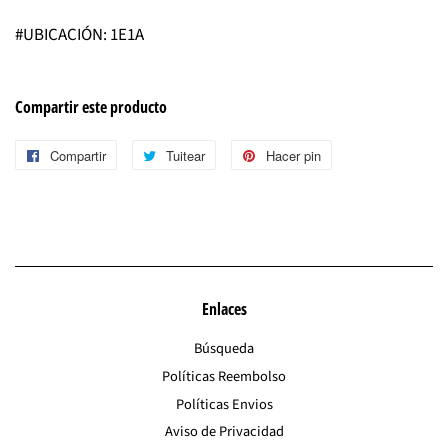
#UBICACIÓN: 1E1A
Compartir este producto
Compartir
Compartir
Tuitear
Tuitear
Hacer pin
Pinear
en
en
en
Facebook
Twitter
Pinterest
Enlaces
Búsqueda
Políticas Reembolso
Políticas Envios
Aviso de Privacidad