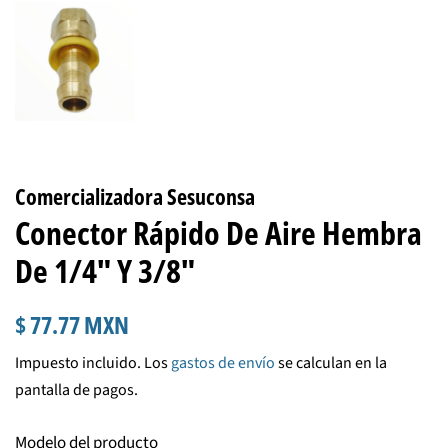
Comercializadora Sesuconsa
Conector Rápido De Aire Hembra
De 1/4" Y 3/8"
Precio
Precio
$ 77.77 MXN
habitual
de
Impuesto incluido. Los
gastos de envío
se calculan en la
venta
pantalla de pagos.
Modelo del producto