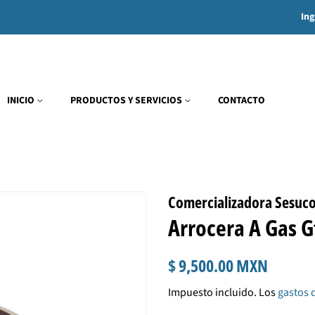
Ing
INICIO
PRODUCTOS Y SERVICIOS
CONTACTO
Comercializadora Sesuc
Arrocera A Gas G
Precio
Precio
$ 9,500.00 MXN
habitual
de
Impuesto incluido. Los
gastos 
venta