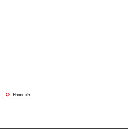
uitear
Hacer pin
Pinear
n
en
witter
Pinterest