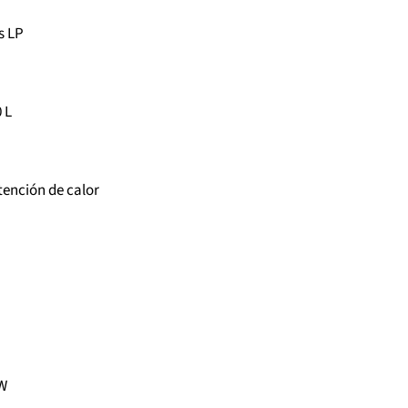
s LP
 L
ención de calor
KW