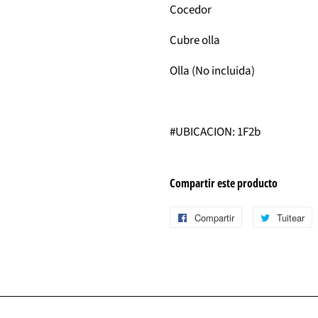
Cocedor
Cubre olla
Olla (No incluida)
#UBICACION: 1F2b
Compartir este producto
Compartir
Compartir
Tuitear
T
en
e
Facebook
T