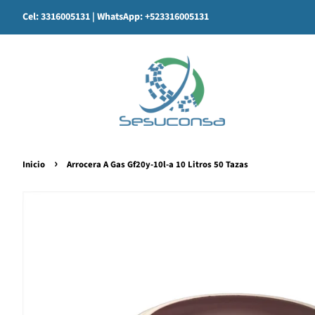
Cel: 3316005131
| WhatsApp: +523316005131
›
Inicio
Arrocera A Gas Gf20y-10l-a 10 Litros 50 Tazas