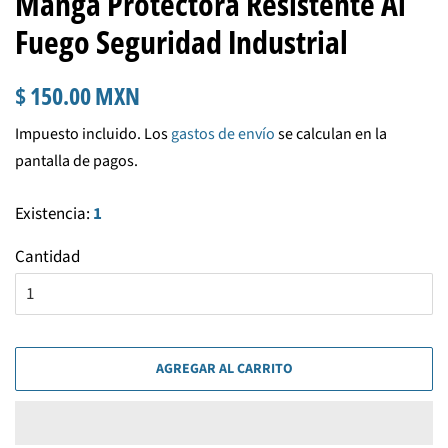
Manga Protectora Resistente Al
Fuego Seguridad Industrial
Precio
Precio
$ 150.00 MXN
habitual
de
Impuesto incluido. Los
gastos de envío
se calculan en la
venta
pantalla de pagos.
Existencia:
1
Cantidad
AGREGAR AL CARRITO