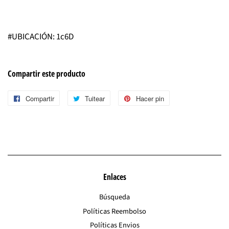
#UBICACIÓN: 1c6D
Compartir este producto
Compartir
Compartir
Tuitear
Tuitear
Hacer pin
Pinear
en
en
en
Facebook
Twitter
Pinterest
Enlaces
Búsqueda
Políticas Reembolso
Políticas Envios