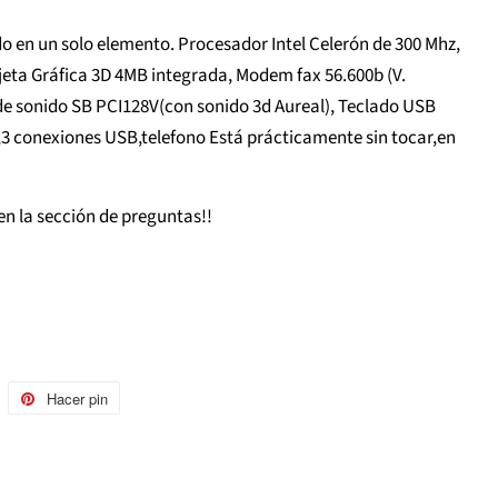
o en un solo elemento. Procesador Intel Celerón de 300 Mhz,
jeta Gráfica 3D 4MB integrada, Modem fax 56.600b (V.
a de sonido SB PCI128V(con sonido 3d Aureal), Teclado USB
3 conexiones USB,telefono Está prácticamente sin tocar,en
en la sección de preguntas!!
uitear
Hacer pin
Pinear
n
en
witter
Pinterest