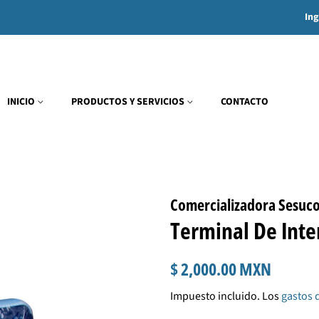
Ing
INICIO
PRODUCTOS Y SERVICIOS
CONTACTO
Comercializadora Sesuc
Terminal De Inte
Precio
Precio
$ 2,000.00 MXN
habitual
de
Impuesto incluido. Los
gastos 
venta