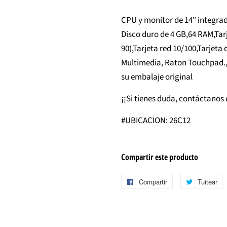
CPU y monitor de 14" integrad
Disco duro de 4 GB,64 RAM,Tar
90),Tarjeta red 10/100,Tarjet
Multimedia, Raton Touchpad.,
su embalaje original
¡¡Si tienes duda, contáctanos 
#UBICACION: 26C12
Compartir este producto
Compartir
Compartir
Tuitear
T
en
e
Facebook
T