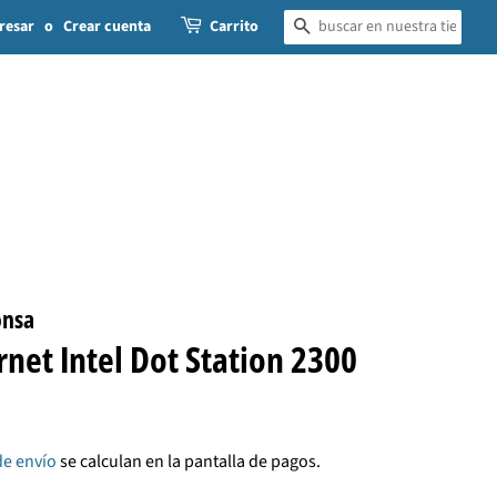
resar
o
Crear cuenta
Carrito
BUSCAR
onsa
rnet Intel Dot Station 2300
de envío
se calculan en la pantalla de pagos.