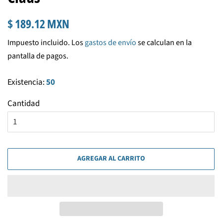
Precio
Precio
$ 189.12 MXN
habitual
de
Impuesto incluido. Los
gastos de envío
se calculan en la
venta
pantalla de pagos.
Existencia:
50
Cantidad
AGREGAR AL CARRITO