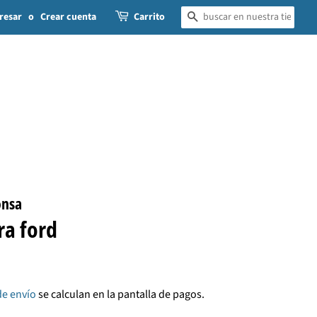
resar
o
Crear cuenta
Carrito
BUSCAR
onsa
ra ford
de envío
se calculan en la pantalla de pagos.