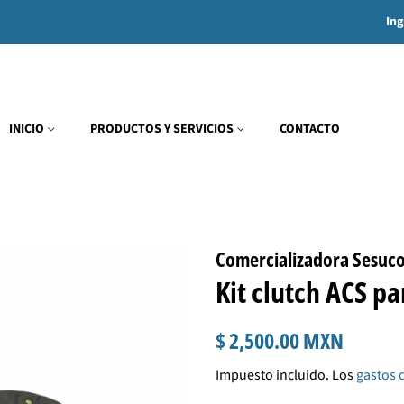
Ing
INICIO
PRODUCTOS Y SERVICIOS
CONTACTO
Comercializadora Sesuc
Kit clutch ACS pa
Precio
Precio
$ 2,500.00 MXN
habitual
de
Impuesto incluido. Los
gastos 
venta