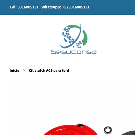
Cel: 3316005131
| WhatsApp: +523316005131
›
Inicio
Kit clutch ACS para ford