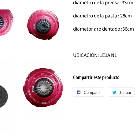
diametro de la prensa: 33cm
diametro de la pasta : 28cm
diametor aro dentado :36cm
UBICACIÓN: 1E1A N1
Compartir este producto
Compartir
Compartir
Tuitear
T
en
e
Facebook
T