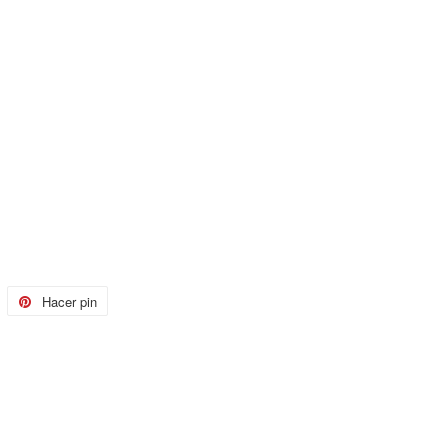
uitear
Hacer pin
Pinear
n
en
witter
Pinterest