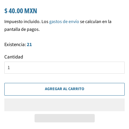
Precio
Precio
$ 40.00 MXN
habitual
de
Impuesto incluido. Los
gastos de envío
se calculan en la
venta
pantalla de pagos.
Existencia:
21
Cantidad
AGREGAR AL CARRITO