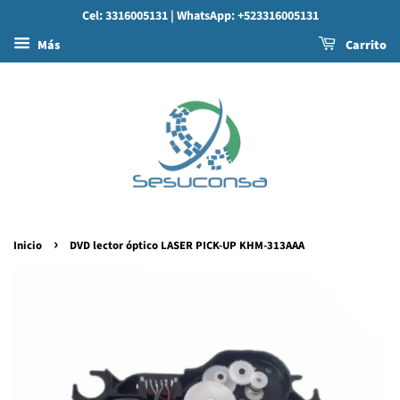
Cel: 3316005131
| WhatsApp: +523316005131
Más
Carrito
›
Inicio
DVD lector óptico LASER PICK-UP KHM-313AAA