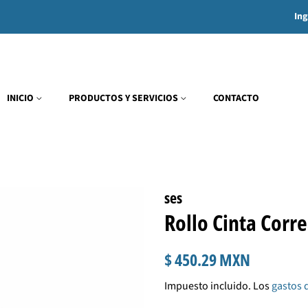
Ing
INICIO
PRODUCTOS Y SERVICIOS
CONTACTO
ses
Rollo Cinta Corr
Precio
Precio
$ 450.29 MXN
habitual
de
Impuesto incluido. Los
gastos 
venta