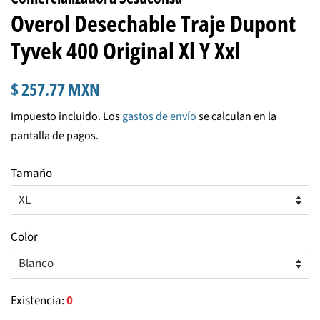
Overol Desechable Traje Dupont
Tyvek 400 Original Xl Y Xxl
Precio
Precio
$ 257.77 MXN
habitual
de
Impuesto incluido. Los
gastos de envío
se calculan en la
venta
pantalla de pagos.
Tamaño
Color
Existencia:
0