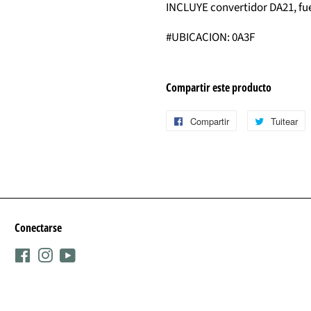
INCLUYE convertidor DA21, fu
#UBICACION: 0A3F
Compartir este producto
Compartir
Compartir
Tuitear
T
en
e
Facebook
T
Conectarse
Facebook
Instagram
YouTube