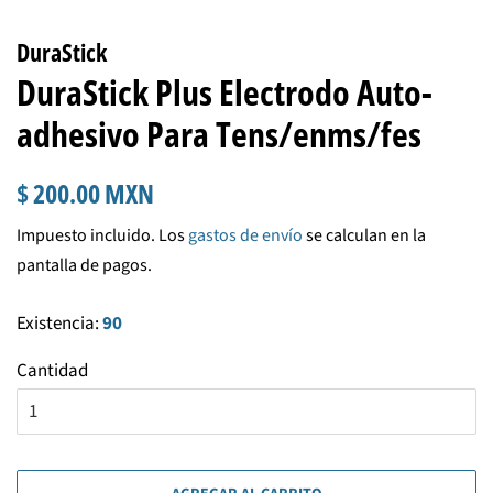
DuraStick
DuraStick Plus Electrodo Auto-
adhesivo Para Tens/enms/fes
Precio
Precio
$ 200.00 MXN
habitual
de
Impuesto incluido. Los
gastos de envío
se calculan en la
venta
pantalla de pagos.
Existencia:
90
Cantidad