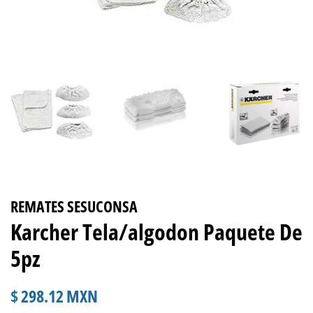
REMATES SESUCONSA
Karcher Tela/algodon Paquete De
5pz
Precio
Precio
$ 298.12 MXN
habitual
de