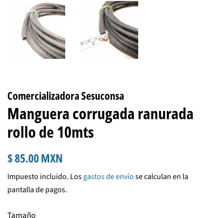
Comercializadora Sesuconsa
Manguera corrugada ranurada
rollo de 10mts
Precio
Precio
$ 85.00 MXN
habitual
de
Impuesto incluido. Los
gastos de envío
se calculan en la
venta
pantalla de pagos.
Tamaño