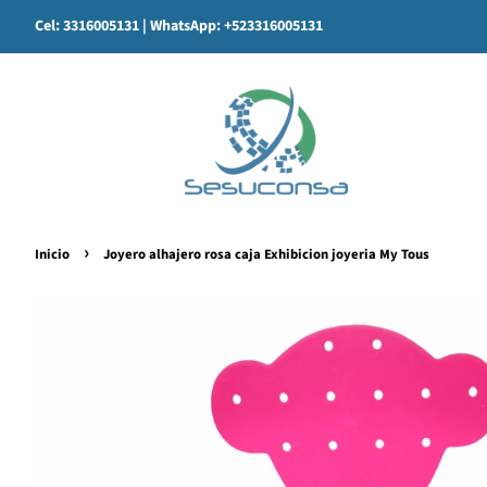
Cel: 3316005131
| WhatsApp: +523316005131
›
Inicio
Joyero alhajero rosa caja Exhibicion joyeria My Tous