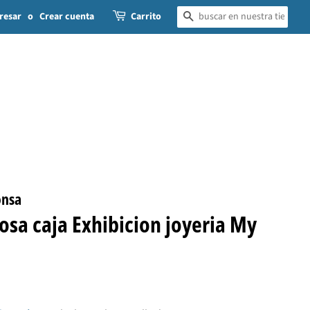
resar
o
Crear cuenta
Carrito
BUSCAR
onsa
rosa caja Exhibicion joyeria My