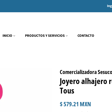
Ing
INICIO
PRODUCTOS Y SERVICIOS
CONTACTO
Comercializadora Sesuc
Joyero alhajero 
Tous
Precio
Precio
$ 579.21 MXN
habitual
de