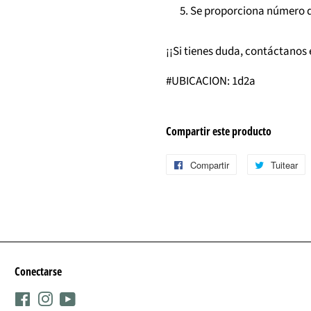
Se proporciona número d
¡¡Si tienes duda, contáctanos 
#UBICACION: 1d2a
Compartir este producto
Compartir
Compartir
Tuitear
T
en
e
Facebook
T
Conectarse
Facebook
Instagram
YouTube