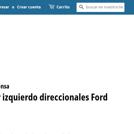
resar
o
Crear cuenta
Carrito
BUSCAR
onsa
r izquierdo direccionales Ford