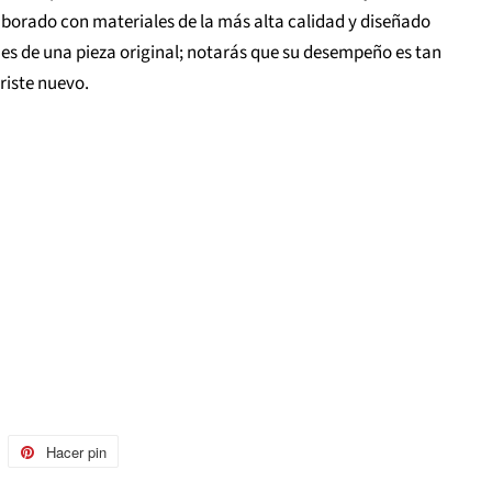
borado con materiales de la más alta calidad y diseñado
es de una pieza original; notarás que su desempeño es tan
iste nuevo.
uitear
Hacer pin
Pinear
n
en