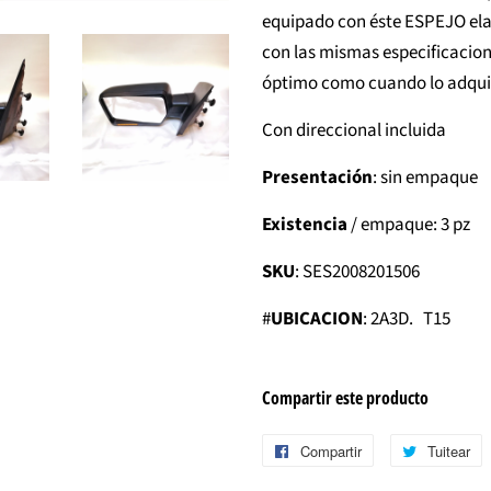
equipado con éste ESPEJO ela
con las mismas especificacion
óptimo como cuando lo adquir
Con direccional incluida
Presentación
: sin empaque
Existencia
/ empaque: 3 pz
SKU
: SES2008201506
#
UBICACION
: 2A3D. T15
Compartir este producto
Compartir
Compartir
Tuitear
T
en
e