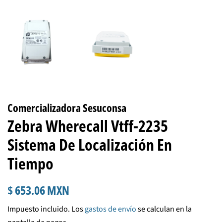
Comercializadora Sesuconsa
Zebra Wherecall Vtff-2235
Sistema De Localización En
Tiempo
Precio
Precio
$ 653.06 MXN
habitual
de
Impuesto incluido. Los
gastos de envío
se calculan en la
venta