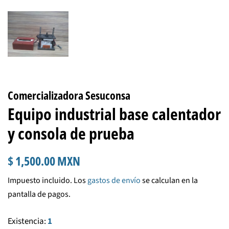
Comercializadora Sesuconsa
Equipo industrial base calentador
y consola de prueba
Precio
Precio
$ 1,500.00 MXN
habitual
de
Impuesto incluido. Los
gastos de envío
se calculan en la
venta
pantalla de pagos.
Existencia:
1