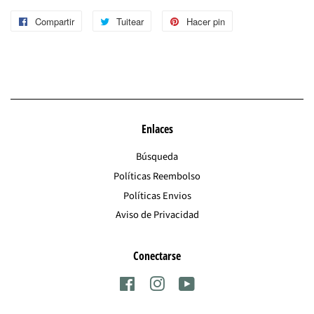
Compartir
Compartir
Tuitear
Tuitear
Hacer pin
Pinear
en
en
en
Facebook
Twitter
Pinterest
Enlaces
Búsqueda
Políticas Reembolso
Políticas Envios
Aviso de Privacidad
Conectarse
Facebook
Instagram
YouTube