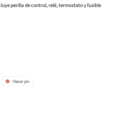
uye perilla de control, relé, termostato y fusible
uitear
Hacer pin
Pinear
n
en
witter
Pinterest