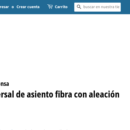
resar
o
Crear cuenta
Carrito
BUSCAR
onsa
rsal de asiento fibra con aleación