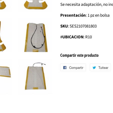
Se necesita adaptación, no incl
Presentación
: 1 pz en bolsa
SKU
: SES2107081803
#
UBICACION
: R10
Compartir este producto
Compartir
Compartir
Tuitear
T
en
e
Facebook
T