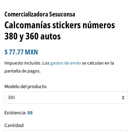
Comercializadora Sesuconsa
Calcomanías stickers números
380 y 360 autos
Precio
Precio
$ 77.77 MXN
habitual
de
Impuesto incluido. Los
gastos de envío
se calculan en la
venta
pantalla de pagos.
Modelo del producto
Existencia:
88
Cantidad