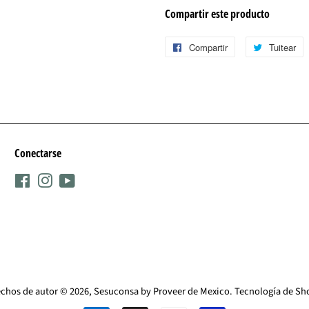
Compartir este producto
Compartir
Compartir
Tuitear
T
en
e
Facebook
T
Conectarse
Facebook
Instagram
YouTube
chos de autor © 2026,
Sesuconsa by Proveer de Mexico
.
Tecnología de Sh