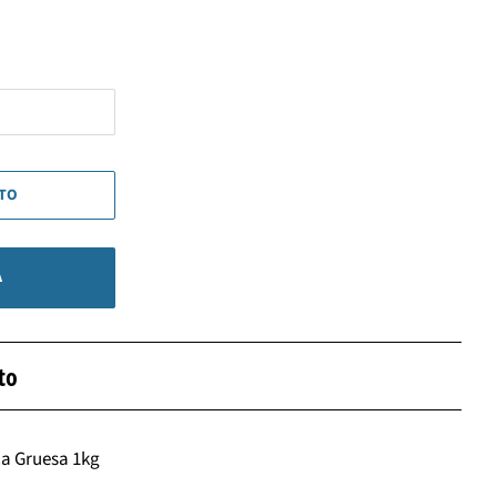
ITO
A
to
ca Gruesa 1kg