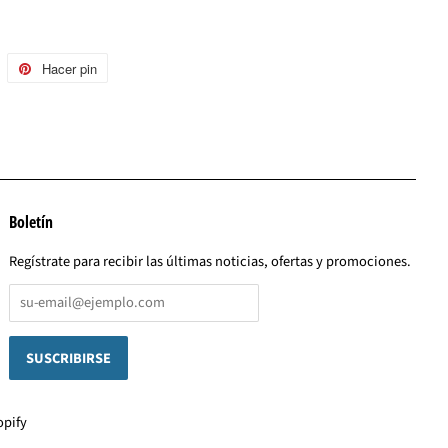
uitear
Hacer pin
Pinear
n
en
witter
Pinterest
Boletín
Regístrate para recibir las últimas noticias, ofertas y promociones.
opify