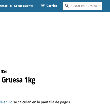
resar
o
Crear cuenta
Carrito
BUSCAR
onsa
o Gruesa 1kg
de envío
se calculan en la pantalla de pagos.