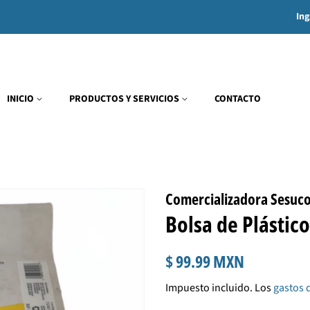
Ing
INICIO
PRODUCTOS Y SERVICIOS
CONTACTO
Comercializadora Sesuc
Bolsa de Plástic
Precio
Precio
$ 99.99 MXN
habitual
de
Impuesto incluido. Los
gastos 
venta